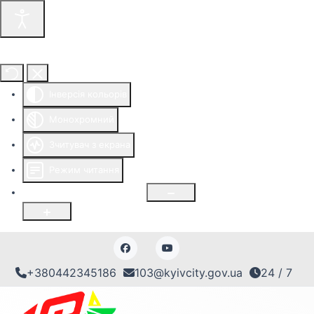
Інструменти доступності
Інверсія кольорів
Монохромний
Зчитувач з екрана
Режим читання
Розмір шрифту
100
%
+380442345186
103@kyivcity.gov.ua
24 / 7