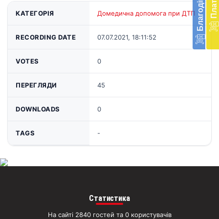
в
КАТЕГОРІЯ
Домедична допомога при ДТП
Укра
благ
доп
RECORDING DATE
07.07.2021, 18:11:52
Вря
біл
VOTES
0
житт
раз
ПЕРЕГЛЯДИ
45
Д
DOWNLOADS
0
TAGS
-
Статистика
На сайті 2840 гостей та 0 користувачів