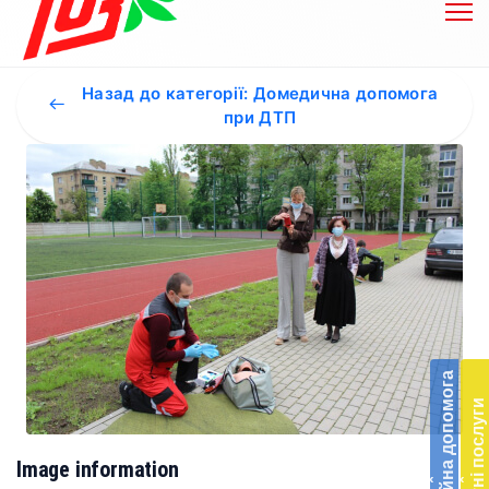
Назад до категорії: Домедична допомога
при ДТП
Бл
до
Благодійна допомога
Підт
Платні послуги
діял
екст
меди
Image information
‹
‹
доп