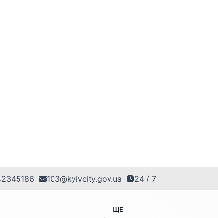
42345186
103@kyivcity.gov.ua
24 / 7
ЩЕ