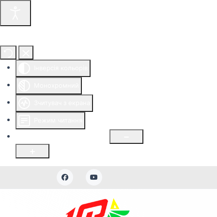
Інструменти доступності
Інверсія кольорів
Монохромний
Зчитувач з екрана
Режим читання
Розмір шрифту
100
%