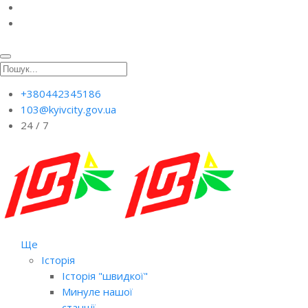
+380442345186
103@kyivcity.gov.ua
24 / 7
Ще
Історія
Історія "швидкої"
Минуле нашої
станції