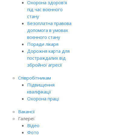
Охорона здоров'я
під час воєнного
стану
Безоплатна правова
допомога в умовах
воєнного стану
Поради лікаря
Дорожня карта для
постраждалих від
збройної агресії
Співробітникам
Підвищення
кваліфікації
Охорона праці
Вакансії
Галереї
Відео
Фото