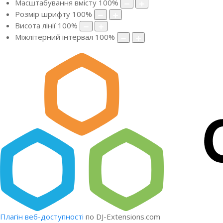
Масштабування вмісту
100
%
Розмір шрифту
100
%
Висота лінії
100
%
Міжлітерний інтервал
100
%
Плагін веб-доступності
по DJ-Extensions.com