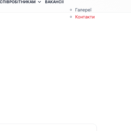
СПІВРОБІТНИКАМ
ВАКАНСІЇ
Галереї
Контакти
З
п
п