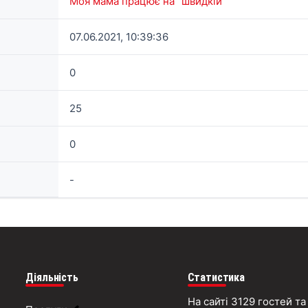
Моя мама працює на "швидкій"
07.06.2021, 10:39:36
0
25
0
-
Діяльність
Статистика
На сайті 3129 гостей та