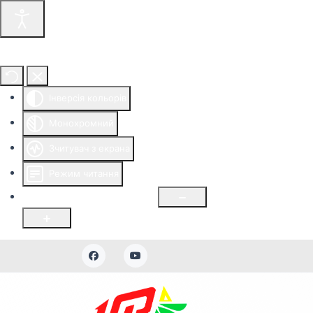
Інструменти доступності
Інверсія кольорів
Монохромний
Зчитувач з екрана
Режим читання
Розмір шрифту
100
%