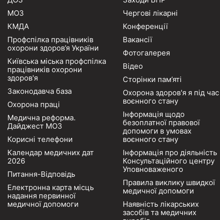
МОЗ
Чергові лікарні
КМДА
Конференції
Профспілка працівників
Вакансії
охорони здоров’я України
Фотогалерея
Київська міська профспілка
Відео
працівників охорони
здоров'я
Сторінки пам’яті
Законодавча база
Охорона здоров'я я під час
воєнного стану
Охорона праці
Інформація щодо
Медична реформа.
безоплатної правової
Дайджест МОЗ
допомоги в умовах
Корисні телефони
воєнного стану
Календар медичних дат
Інформація про діяльність
2026
Консультаційного центру
Уповноваженого
Питання-Відповідь
Правила виклику швидкої
Електронна карта місць
медичної допомоги
надання первинної
медичної допомоги
Наявність лікарських
засобів та медичних