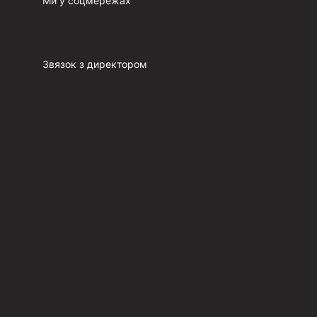
Ми у соцмережах
п
Звязок з директором