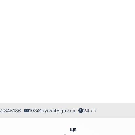
42345186
103@kyivcity.gov.ua
24 / 7
ЩЕ