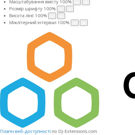
Масштабування вмісту
100
%
Розмір шрифту
100
%
Висота лінії
100
%
Міжлітерний інтервал
100
%
Плагін веб-доступності
по DJ-Extensions.com