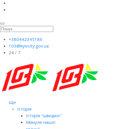
+380442345186
103@kyivcity.gov.ua
24 / 7
Ще
Історія
Історія "швидкої"
Минуле нашої
станції