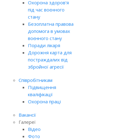
Охорона здоров'я
під час воєнного
стану
Безоплатна правова
допомога в умовах
воєнного стану
Поради лікаря
Дорожня карта для
постраждалих від
збройної агресії
Співробітникам
Підвищення
кваліфікації
Охорона праці
Вакансії
Галереї
Відео
Фото