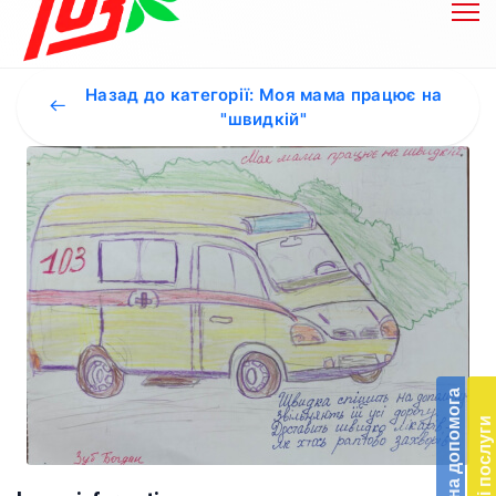
Назад до категорії: Моя мама працює на
"швидкій"
Бл
до
Благодійна допомога
Підт
Платні послуги
діял
екст
меди