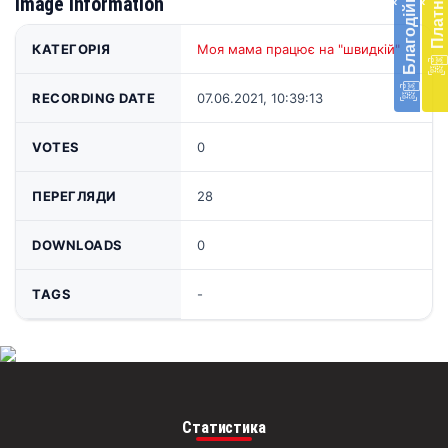
Image information
‹
‹
доп
в
Укра
КАТЕГОРІЯ
Моя мама працює на "швидкій"
благ
доп
RECORDING DATE
07.06.2021, 10:39:13
Вря
біл
житт
VOTES
0
раз
ПЕРЕГЛЯДИ
28
Д
DOWNLOADS
0
TAGS
-
Статистика