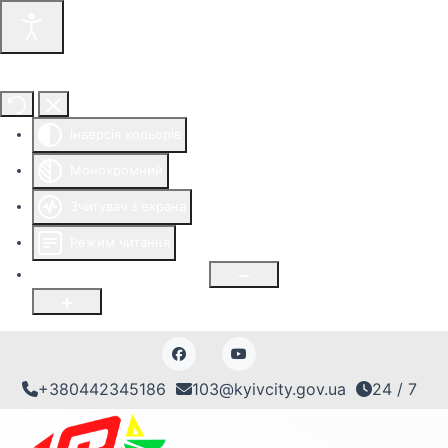
Інструменти доступності
Інверсія кольорів
Монохромний
Зчитувач з екрана
Режим читання
Розмір шрифту
100
%
+380442345186
103@kyivcity.gov.ua
24 / 7