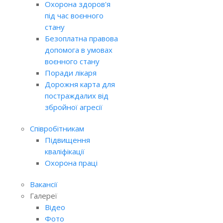
Охорона здоров'я
під час воєнного
стану
Безоплатна правова
допомога в умовах
воєнного стану
Поради лікаря
Дорожня карта для
постраждалих від
збройної агресії
Співробітникам
Підвищення
кваліфікації
Охорона праці
Вакансії
Галереї
Відео
Фото