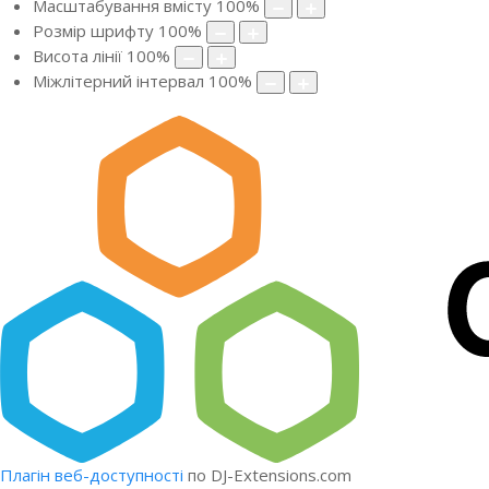
Масштабування вмісту
100
%
Розмір шрифту
100
%
Висота лінії
100
%
Міжлітерний інтервал
100
%
Плагін веб-доступності
по DJ-Extensions.com