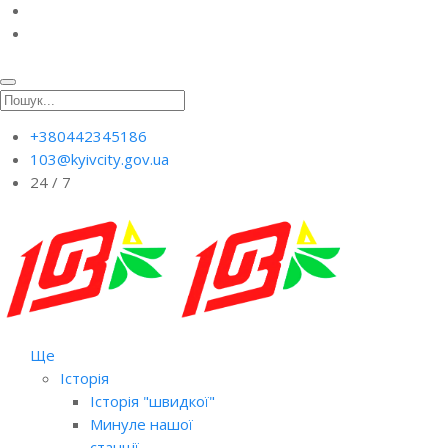
+380442345186
103@kyivcity.gov.ua
24 / 7
Ще
Історія
Історія "швидкої"
Минуле нашої
станції