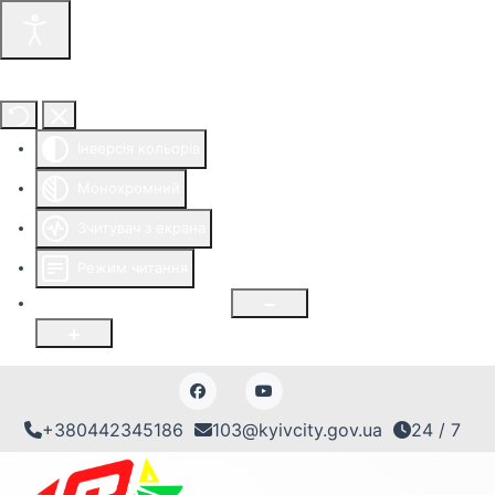
Інструменти доступності
Інверсія кольорів
Монохромний
Зчитувач з екрана
Режим читання
Розмір шрифту
100
%
+380442345186
103@kyivcity.gov.ua
24 / 7