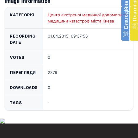
Благодійна допомога
Платні послуги
Image information
меди
‹
‹
доп
в
КАТЕГОРІЯ
Центр екстреної медичної допомоги та
Укра
медицини катастроф міста Києва
благ
доп
RECORDING
01.04.2015, 09:37:56
Вря
DATE
біл
житт
раз
VOTES
0
Д
ПЕРЕГЛЯДИ
2379
DOWNLOADS
0
TAGS
-