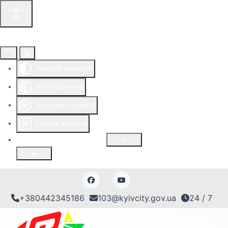
Інструменти доступності
Інверсія кольорів
Монохромний
Зчитувач з екрана
Режим читання
Розмір шрифту
100
%
+380442345186
103@kyivcity.gov.ua
24 / 7