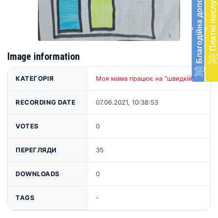
Благодійна допомога
Платні послуги
діял
екст
меди
‹
‹
доп
в
Укра
Image information
благ
доп
Вря
КАТЕГОРІЯ
Моя мама працює на "швидкій"
біл
житт
RECORDING DATE
07.06.2021, 10:38:53
раз
Д
VOTES
0
ПЕРЕГЛЯДИ
35
DOWNLOADS
0
TAGS
-