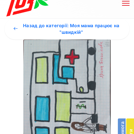
Назад до категорії: Моя мама працює на
"швидкій"
Бл
до
Підт