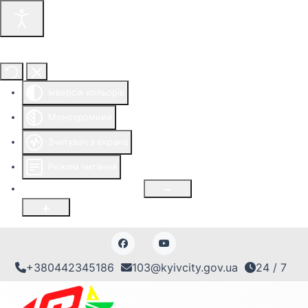
Інструменти доступності
Інверсія кольорів
Монохромний
Зчитувач з екрана
Режим читання
Розмір шрифту
100
%
+380442345186
103@kyivcity.gov.ua
24 / 7