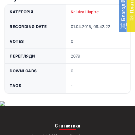
в
КАТЕГОРІЯ
Клініка Шаріте
Укра
благ
доп
RECORDING DATE
01.04.2015, 09:42:22
Вря
біл
VOTES
0
житт
раз
ПЕРЕГЛЯДИ
2079
Д
DOWNLOADS
0
TAGS
-
Статистика