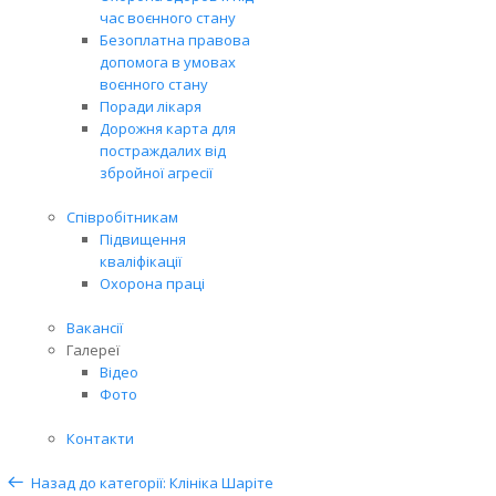
час воєнного стану
Безоплатна правова
допомога в умовах
воєнного стану
Поради лікаря
Дорожня карта для
постраждалих від
збройної агресії
Співробітникам
Підвищення
кваліфікації
Охорона праці
Вакансії
Галереї
Відео
Фото
Контакти
Назад до категорії: Клініка Шаріте