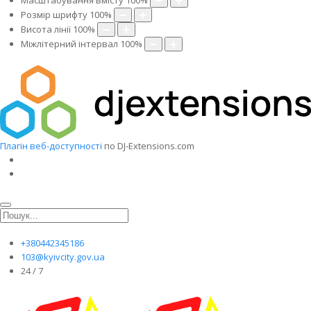
Масштабування вмісту
100
%
Розмір шрифту
100
%
Висота лінії
100
%
Міжлітерний інтервал
100
%
Плагін веб-доступності
по DJ-Extensions.com
+380442345186
103@kyivcity.gov.ua
24 / 7