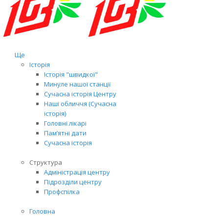
Ще
Історія
Історія "швидкої"
Минуле нашої станції
Сучасна історія Центру
Наші обличчя (Сучасна
історія)
Головні лікарі
Пам’ятні дати
Сучасна історія
Структура
Адміністрація центру
Підрозділи центру
Профспілка
Головна