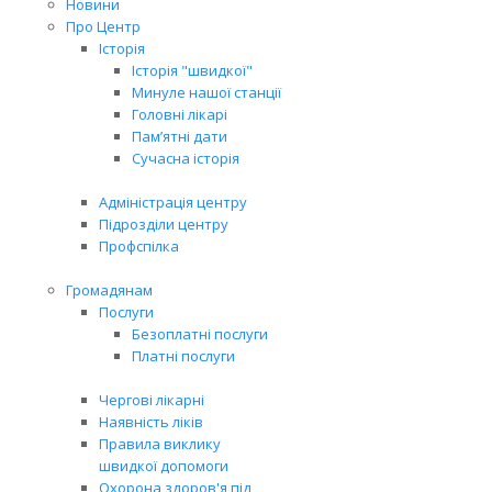
Новини
Про Центр
Історія
Історія "швидкої"
Минуле нашої станції
Головні лікарі
Пам’ятні дати
Сучасна історія
Адміністрація центру
Підрозділи центру
Профспілка
Громадянам
Послуги
Безоплатні послуги
Платні послуги
Чергові лікарні
Наявність ліків
Правила виклику
швидкої допомоги
Охорона здоров'я під