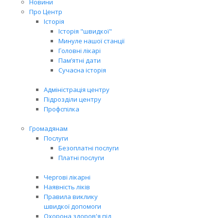
Новини
Про Центр
Історія
Історія "швидкої"
Минуле нашої станції
Головні лікарі
Пам’ятні дати
Сучасна історія
Адміністрація центру
Підрозділи центру
Профспілка
Громадянам
Послуги
Безоплатні послуги
Платні послуги
Чергові лікарні
Наявність ліків
Правила виклику
швидкої допомоги
Охорона здоров'я під