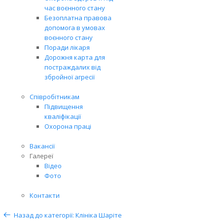
час воєнного стану
Безоплатна правова
допомога в умовах
воєнного стану
Поради лікаря
Дорожня карта для
постраждалих від
збройної агресії
Співробітникам
Підвищення
кваліфікації
Охорона праці
Вакансії
Галереї
Відео
Фото
Контакти
Назад до категорії: Клініка Шаріте