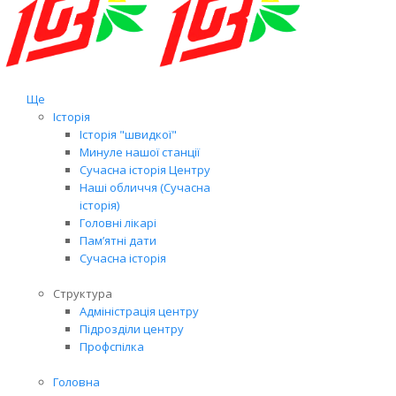
Ще
Історія
Історія "швидкої"
Минуле нашої станції
Сучасна історія Центру
Наші обличчя (Сучасна
історія)
Головні лікарі
Пам’ятні дати
Сучасна історія
Структура
Адміністрація центру
Підрозділи центру
Профспілка
Головна