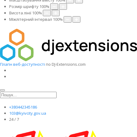
Масштабування вмісту
100
%
Розмір шрифту
100
%
Висота лінії
100
%
Міжлітерний інтервал
100
%
Плагін веб-доступності
по DJ-Extensions.com
+380442345186
103@kyivcity.gov.ua
24 / 7