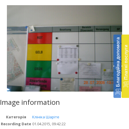
Бл
до
Благодійна допомога
Платні послуги
Підт
діял
екст
‹
‹
меди
доп
в
Укра
благ
доп
Image information
Вря
біл
житт
Категорія
Клініка Шаріте
раз
Recording Date
01.04.2015, 09:42:22