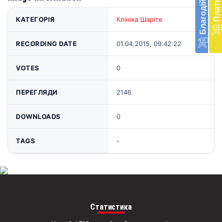
в
КАТЕГОРІЯ
Клініка Шаріте
Укра
благ
доп
RECORDING DATE
01.04.2015, 09:42:22
Вря
біл
VOTES
0
житт
раз
ПЕРЕГЛЯДИ
2146
Д
DOWNLOADS
0
TAGS
-
Статистика