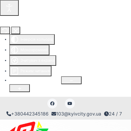
Інструменти доступності
Інверсія кольорів
Монохромний
Зчитувач з екрана
Режим читання
Розмір шрифту
100
%
+380442345186
103@kyivcity.gov.ua
24 / 7