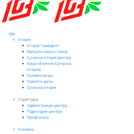
Ще
Історія
Історія "швидкої"
Минуле нашої станції
Сучасна історія Центру
Наші обличчя (Сучасна
історія)
Головні лікарі
Пам’ятні дати
Сучасна історія
Структура
Адміністрація центру
Підрозділи центру
Профспілка
Головна