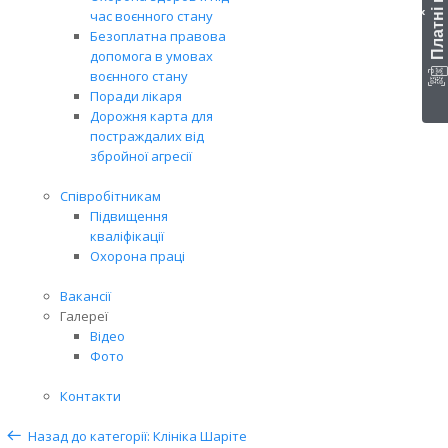
Платні послуги
‹
час воєнного стану
Безоплатна правова
допомога в умовах
воєнного стану
Поради лікаря
Дорожня карта для
постраждалих від
збройної агресії
Співробітникам
Підвищення
кваліфікації
Охорона праці
Вакансії
Галереї
Відео
Фото
Контакти
Назад до категорії: Клініка Шаріте