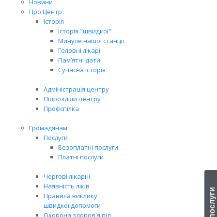
Новини
Про Центр
Історія
Історія "швидкої"
Минуле нашої станції
Головні лікарі
Пам’ятні дати
Сучасна історія
Адміністрація центру
Підрозділи центру
Профспілка
Громадянам
Послуги
Безоплатні послуги
Платні послуги
Чергові лікарні
Наявність ліків
Правила виклику
швидкої допомоги
Охорона здоров'я під