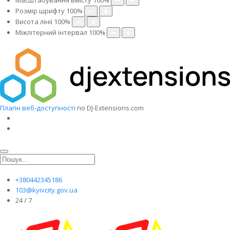
Масштабування вмісту
100
%
Розмір шрифту
100
%
Висота лінії
100
%
Міжлітерний інтервал
100
%
Плагін веб-доступності
по DJ-Extensions.com
+380442345186
103@kyivcity.gov.ua
24 / 7