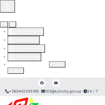
Інструменти доступності
Інверсія кольорів
Монохромний
Зчитувач з екрана
Режим читання
Розмір шрифту
100
%
+380442345186
103@kyivcity.gov.ua
24 / 7