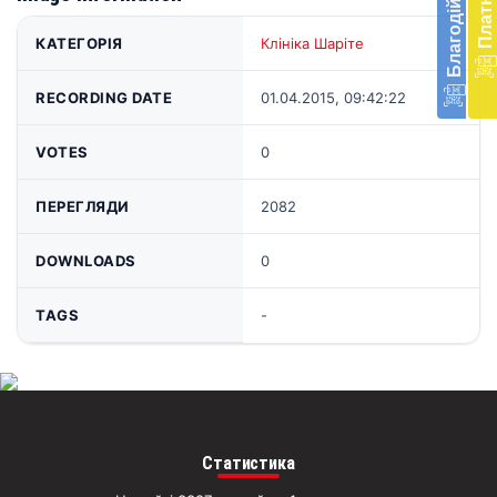
в
КАТЕГОРІЯ
Клініка Шаріте
Укра
благ
доп
RECORDING DATE
01.04.2015, 09:42:22
Вря
біл
VOTES
0
житт
раз
ПЕРЕГЛЯДИ
2082
Д
DOWNLOADS
0
TAGS
-
Статистика