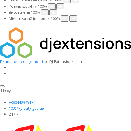
Масштабування вмісту
100
%
Розмір шрифту
100
%
Висота лінії
100
%
Міжлітерний інтервал
100
%
Плагін веб-доступності
по DJ-Extensions.com
+380442345186
103@kyivcity.gov.ua
24 / 7