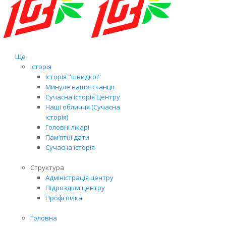
Ще
Історія
Історія "швидкої"
Минуле нашої станції
Сучасна історія Центру
Наші обличчя (Сучасна
історія)
Головні лікарі
Пам’ятні дати
Сучасна історія
Структура
Адміністрація центру
Підрозділи центру
Профспілка
Головна