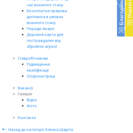
Благодійна допомога
Платні послуги
‹
‹
час воєнного стану
меди
Безоплатна правова
доп
допомога в умовах
в
воєнного стану
Укра
Поради лікаря
благ
Дорожня карта для
доп
постраждалих від
Вря
збройної агресії
біл
житт
Співробітникам
раз
Підвищення
кваліфікації
Охорона праці
Вакансії
Галереї
Відео
Фото
Контакти
Назад до категорії: Клініка Шаріте