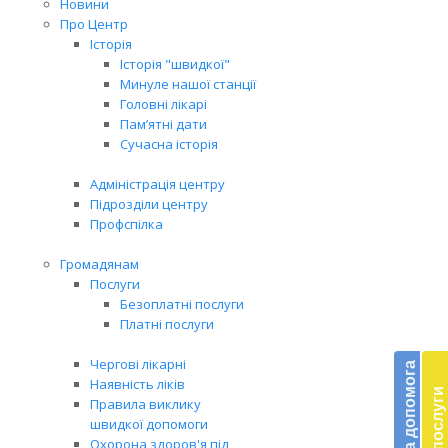
Новини
Про Центр
Історія
Історія "швидкої"
Минуле нашої станції
Головні лікарі
Пам’ятні дати
Сучасна історія
Адміністрація центру
Підрозділи центру
Профспілка
Громадянам
Послуги
Безоплатні послуги
Платні послуги
Бл
до
Чергові лікарні
Наявність ліків
Правила виклику
Підт
швидкої допомоги
діял
Охорона здоров'я під
екст