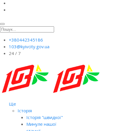
+380442345186
103@kyivcity.gov.ua
24 / 7
Ще
Історія
Історія "швидкої"
Минуле нашої
станції