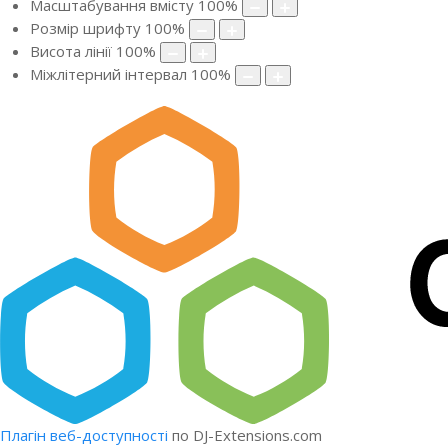
Масштабування вмісту
100
%
Розмір шрифту
100
%
Висота лінії
100
%
Міжлітерний інтервал
100
%
Плагін веб-доступності
по DJ-Extensions.com