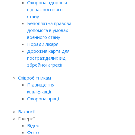
Охорона здоров'я
під час воєнного
стану
Безоплатна правова
допомога в умовах
воєнного стану
Поради лікаря
Дорожня карта для
постраждалих від
збройної агресії
Співробітникам
Підвищення
кваліфікації
Охорона праці
Вакансії
Галереї
Відео
Фото