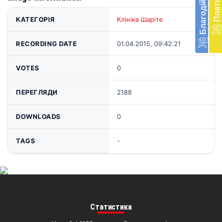
в
КАТЕГОРІЯ
Клініка Шаріте
Укра
благ
доп
RECORDING DATE
01.04.2015, 09:42:21
Вря
біл
VOTES
0
житт
раз
ПЕРЕГЛЯДИ
2188
Д
DOWNLOADS
0
TAGS
-
Статистика