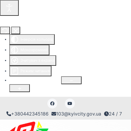
Інструменти доступності
Інверсія кольорів
Монохромний
Зчитувач з екрана
Режим читання
Розмір шрифту
100
%
+380442345186
103@kyivcity.gov.ua
24 / 7