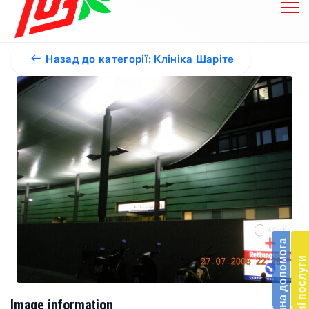
Назад до категорії: Клініка Шаріте
Бл
до
Благодійна допомога
Підт
Платні послуги
діял
екст
меди
Image information
‹
‹
доп