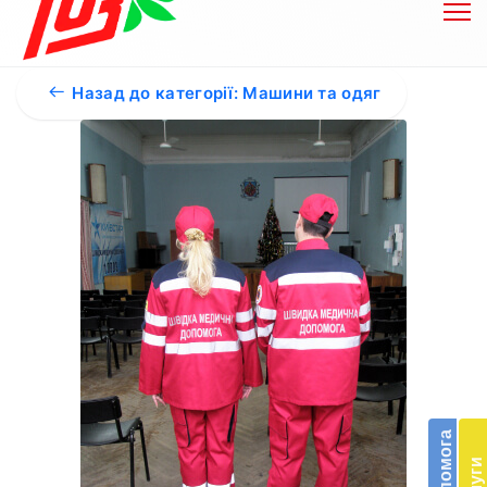
Назад до категорії: Машини та одяг
Бл
до
Підт
діял