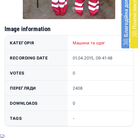
Благодійна допомога
Платні послуги
екст
меди
‹
‹
доп
в
Укра
Image information
благ
доп
КАТЕГОРІЯ
Машини та одяг
Вря
біл
RECORDING DATE
01.04.2015, 09:41:48
житт
раз
VOTES
0
Д
ПЕРЕГЛЯДИ
2408
DOWNLOADS
0
TAGS
-