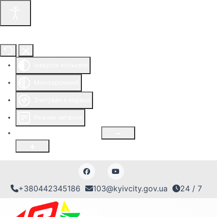
Інструменти доступності
Інверсія кольорів
Монохромний
Зчитувач з екрана
Режим читання
Розмір шрифту
100
%
+380442345186
103@kyivcity.gov.ua
24 / 7