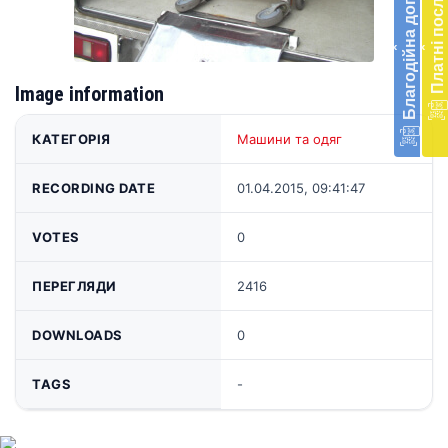
Благодійна допомога
Платні послуги
екст
меди
‹
‹
доп
в
Укра
Image information
благ
доп
КАТЕГОРІЯ
Машини та одяг
Вря
біл
RECORDING DATE
01.04.2015, 09:41:47
житт
раз
VOTES
0
Д
ПЕРЕГЛЯДИ
2416
DOWNLOADS
0
TAGS
-