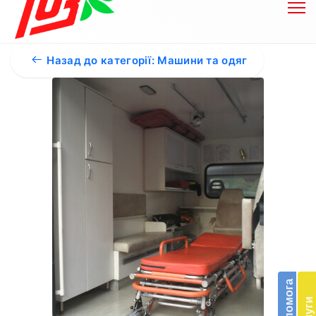
Назад до категорії: Машини та одяг
Бл
до
Підт
діял