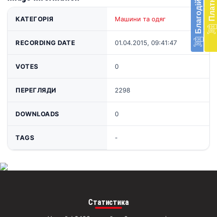
в
КАТЕГОРІЯ
Машини та одяг
Укра
благ
доп
RECORDING DATE
01.04.2015, 09:41:47
Вря
біл
VOTES
0
житт
раз
ПЕРЕГЛЯДИ
2298
Д
DOWNLOADS
0
TAGS
-
Статистика