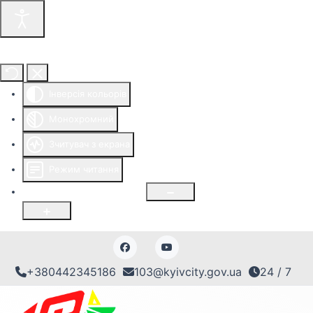
Інструменти доступності
Інверсія кольорів
Монохромний
Зчитувач з екрана
Режим читання
Розмір шрифту
100
%
+380442345186
103@kyivcity.gov.ua
24 / 7