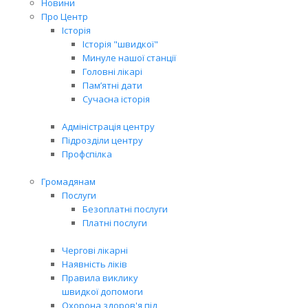
Новини
Про Центр
Історія
Історія "швидкої"
Минуле нашої станції
Головні лікарі
Пам’ятні дати
Сучасна історія
Адміністрація центру
Підрозділи центру
Профспілка
Громадянам
Послуги
Безоплатні послуги
Платні послуги
Чергові лікарні
Наявність ліків
Правила виклику
швидкої допомоги
Охорона здоров'я під