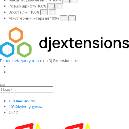
Масштабування вмісту
100
%
Розмір шрифту
100
%
Висота лінії
100
%
Міжлітерний інтервал
100
%
Плагін веб-доступності
по DJ-Extensions.com
+380442345186
103@kyivcity.gov.ua
24 / 7