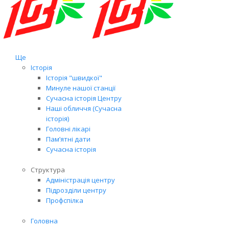
Ще
Історія
Історія "швидкої"
Минуле нашої станції
Сучасна історія Центру
Наші обличчя (Сучасна
історія)
Головні лікарі
Пам’ятні дати
Сучасна історія
Структура
Адміністрація центру
Підрозділи центру
Профспілка
Головна