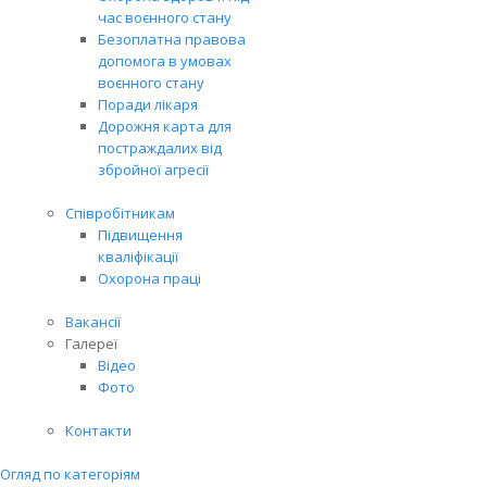
час воєнного стану
Безоплатна правова
допомога в умовах
воєнного стану
Поради лікаря
Дорожня карта для
постраждалих від
збройної агресії
Співробітникам
Підвищення
кваліфікації
Охорона праці
Вакансії
Галереї
Відео
Фото
Контакти
Огляд по категоріям