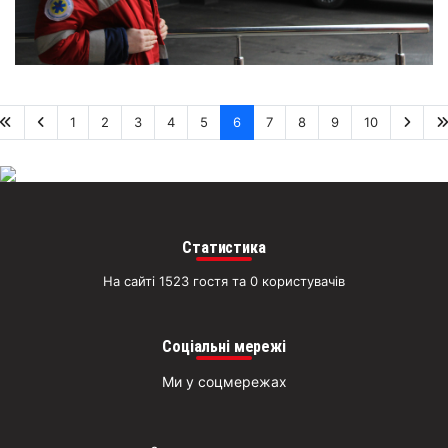
1
2
3
4
5
6
7
8
9
10
Статистика
На сайті 1523 гостя та 0 користувачів
Соціальні мережі
Ми у соцмережах