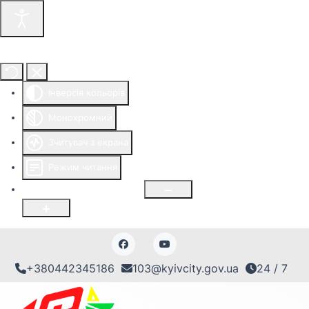
Інструменти доступності
Інверсія кольорів
Монохромний
Зчитувач з екрана
Режим читання
Розмір шрифту
100
%
+380442345186
103@kyivcity.gov.ua
24 / 7