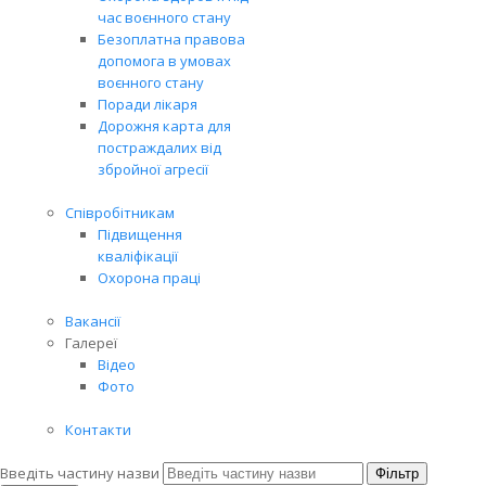
час воєнного стану
Безоплатна правова
допомога в умовах
воєнного стану
Поради лікаря
Дорожня карта для
постраждалих від
збройної агресії
Співробітникам
Підвищення
кваліфікації
Охорона праці
Вакансії
Галереї
Відео
Фото
Контакти
Введіть частину назви
Фільтр