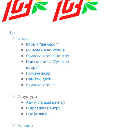
Ще
Історія
Історія "швидкої"
Минуле нашої станції
Сучасна історія Центру
Наші обличчя (Сучасна
історія)
Головні лікарі
Пам’ятні дати
Сучасна історія
Структура
Адміністрація центру
Підрозділи центру
Профспілка
Головна