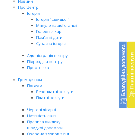
Новини
Про Центр
Історія
Історія "швидкої"
Минуле нашої станції
Головні лікарі
Бл
Пам’ятні дати
Сучасна історія
до
Благодійна допомога
Платні послуги
Адміністрація центру
Підт
Підрозділи центру
діял
Профспілка
екст
‹
‹
меди
Громадянам
доп
Послуги
в
Безоплатні послуги
Укра
Платні послуги
благ
доп
Чергові лікарні
Вря
Наявність ліків
біл
Правила виклику
житт
швидкої допомоги
раз
Охорона здоров'я під