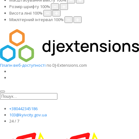
Масштабування вмісту
100
%
Розмір шрифту
100
%
Висота лінії
100
%
Міжлітерний інтервал
100
%
Плагін веб-доступності
по DJ-Extensions.com
+380442345186
103@kyivcity.gov.ua
24 / 7