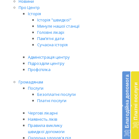
Новини
Про Центр
Історія
Історія "швидкої"
Минуле нашої станції
Головні лікарі
Пам’ятні дати
Сучасна історія
Адміністрація центру
Підрозділи центру
Бл
Профспілка
до
Благодійна допомога
Громадянам
Платні послуги
Послуги
Підт
Безоплатні послуги
діял
Платні послуги
екст
‹
‹
меди
Чергові лікарні
доп
Наявність ліків
в
Правила виклику
Укра
швидкої допомоги
благ
Охорона здоров'я під
доп