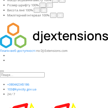
Масштабування вмісту
100
%
Розмір шрифту
100
%
Висота лінії
100
%
Міжлітерний інтервал
100
%
Плагін веб-доступності
по DJ-Extensions.com
+380442345186
103@kyivcity.gov.ua
24 / 7