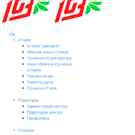
Ще
Історія
Історія "швидкої"
Минуле нашої станції
Сучасна історія Центру
Наші обличчя (Сучасна
історія)
Головні лікарі
Пам’ятні дати
Сучасна історія
Структура
Адміністрація центру
Підрозділи центру
Профспілка
Головна