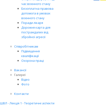
час воєнного стану
Вря
Безоплатна правова
біл
допомога в умовах
житт
воєнного стану
раз
Поради лікаря
Дорожня карта для
постраждалих від
збройної агресії
Співробітникам
Підвищення
кваліфікації
Охорона праці
Вакансії
Галереї
Відео
Фото
Контакти
ШВЛ - Лекція 1 - Теоретичні аспекти