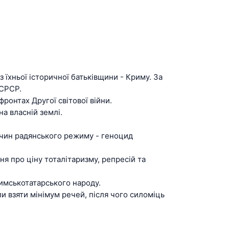
 їхньої історичної батьківщини - Криму. За
 СРСР.
фронтах Другої світової війни.
а власній землі.
лочин радянського режиму - геноцид
ня про ціну тоталітаризму, репресій та
римськотатарського народу.
 взяти мінімум речей, після чого силоміць
З