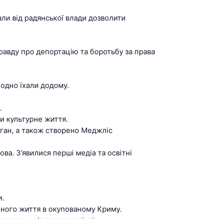
о
п
али від радянської влади дозволити
п
правду про депортацію та боротьбу за права
 одно їхали додому.
.
и культурне життя.
ган, а також створено Меджліс
ва. З’явилися перші медіа та освітні
и.
нного життя в окупованому Криму.