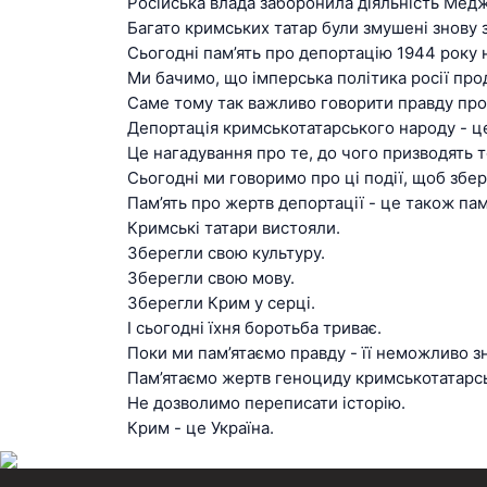
Російська влада заборонила діяльність Меджл
Багато кримських татар були змушені знову 
Сьогодні пам’ять про депортацію 1944 року 
Ми бачимо, що імперська політика росії про
Саме тому так важливо говорити правду про 
Депортація кримськотатарського народу - це
Це нагадування про те, до чого призводять т
Сьогодні ми говоримо про ці події, щоб збе
Пам’ять про жертв депортації - це також пам
Кримські татари вистояли.
Зберегли свою культуру.
Зберегли свою мову.
Зберегли Крим у серці.
І сьогодні їхня боротьба триває.
Поки ми пам’ятаємо правду - її неможливо з
Пам’ятаємо жертв геноциду кримськотатарсь
Не дозволимо переписати історію.
Крим - це Україна.