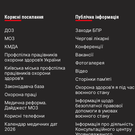
Корисні посилання
Публічна інформація
ДОЗ
Заходи БПР
МОЗ
Чергові лікарні
КМДА
Конференції
Профспілка працівників
Вакансії
охорони здоров’я України
Фотогалерея
Київська міська профспілка
Відео
працівників охорони
здоров'я
Сторінки пам’яті
Законодавча база
Охорона здоров'я я під час
воєнного стану
Охорона праці
Інформація щодо
Медична реформа.
безоплатної правової
Дайджест МОЗ
допомоги в умовах
Корисні телефони
воєнного стану
Календар медичних дат
Інформація про діяльність
2026
Консультаційного центру
Уповноваженого