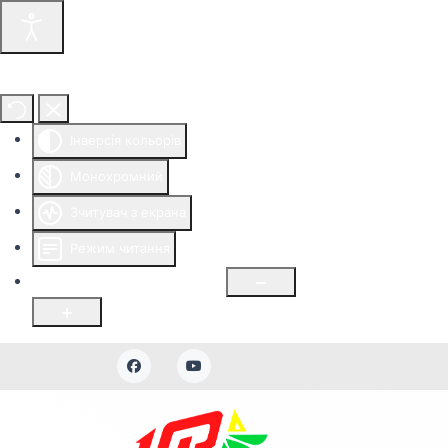
Інструменти доступності
Інверсія кольорів
Монохромний
Зчитувач з екрана
Режим читання
Розмір шрифту
100
%