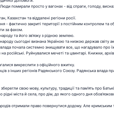
медичної допомоги.
Люди помирали просто у вагонах - від спраги, голоду, висн
, Казахстан та віддалені регіони росії.
ння - фактично закриті території з постійним контролем та
ти за фахом.
ароду та його зв’язку з рідною землею.
народу сьогодні визнана Україною та низкою держав світу а
 влада почала системно знищувати все, що нагадувало про ї
и на російські. Руйнувалися мечеті та цвинтарі. Книжки, архі
галися викреслити з офіційного вжитку.
ів з інших регіонів Радянського Союзу. Радянська влада пра
зберегли свою мову, культуру, традиції та пам’ять про Батьк
 рідні міста й села, про дім, до якого одного дня обов’язко
ародів отримали право повернутися додому. Але кримським т
.