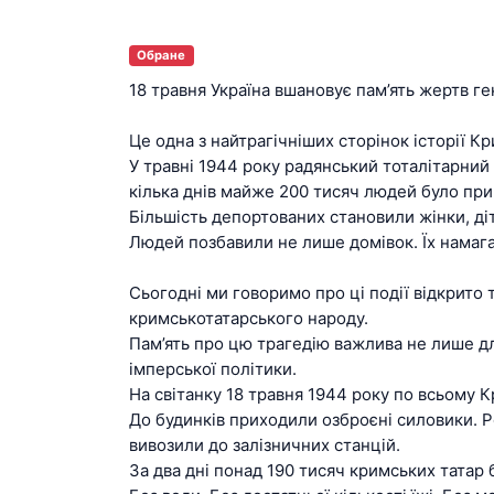
Обране
18 травня Україна вшановує пам’ять жертв г
Це одна з найтрагічніших сторінок історії Кри
У травні 1944 року радянський тоталітарний
кілька днів майже 200 тисяч людей було при
Більшість депортованих становили жінки, діти
Людей позбавили не лише домівок. Їх намагал
Сьогодні ми говоримо про ці події відкрито 
кримськотатарського народу.
Пам’ять про цю трагедію важлива не лише для
імперської політики.
На світанку 18 травня 1944 року по всьому 
До будинків приходили озброєні силовики. Р
вивозили до залізничних станцій.
За два дні понад 190 тисяч кримських татар 