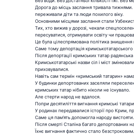
Без води. Без достатньої кількості їжі. Без 
Дорога до місць заслання тривала тижнями. 
переживали діти та люди похилого віку.
Основними місцями заслання стали Узбекистан
Тих, хто вижив у дорозі, чекали спецпоселе
пересуватися, отримувати освіту чи працюва
Це була цілеспрямована політика знищення н
Саме тому депортація кримськотатарського 
Після депортації кримських татар радянська
Кримськотатарські назви сіл і міст змінювал
приховувалися.
Навіть сам термін «кримський татарин» нама
У будинки депортованих заселяли переселенц
кримських татар нібито ніколи не існувало.
Але стерти народ не вдалося.
Попри десятиліття вигнання кримські татари 
У родинах передавалися історії про Крим, про
Саме ця пам’ять допомогла народу вистояти.
Після смерті Сталіна багато депортованих н
Їхнє вигнання фактично стало безстроковим