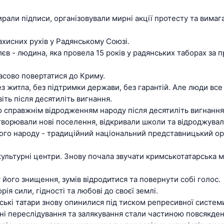
рали підписи, організовували мирні акції протесту та вимаг
ахисних рухів у Радянському Союзі.
єв - людина, яка провела 15 років у радянських таборах за 
асово повертатися до Криму.
ез житла, без підтримки держави, без гарантій. Але люди все
ть після десятиліть вигнання.
 справжнім відродженням народу після десятиліть вигнання
ворювали нові поселення, відкривали школи та відроджувал
ого народу - традиційний національний представницький ор
культурні центри. Знову почала звучати кримськотатарська мо
 його знищення, зумів відродитися та повернути собі голос.
ія сили, гідності та любові до своєї землі.
мські татари знову опинилися під тиском репресивної систем
ні переслідування та залякування стали частиною повсякде