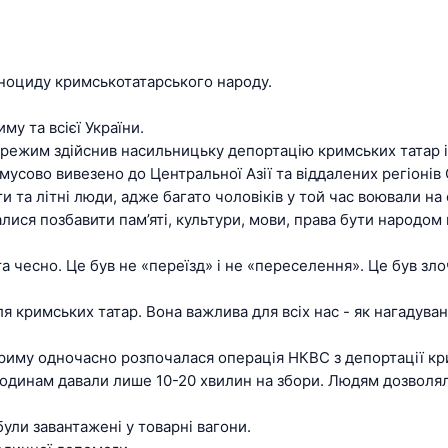
еноциду кримськотатарського народу.
му та всієї України.
 режим здійснив насильницьку депортацію кримських татар із
мусово вивезено до Центральної Азії та віддалених регіонів
 та літні люди, адже багато чоловіків у той час воювали на 
ися позбавити пам’яті, культури, мови, права бути народом н
та чесно. Це був не «переїзд» і не «переселення». Це був з
 кримських татар. Вона важлива для всіх нас - як нагадуван
Криму одночасно розпочалася операція НКВС з депортації к
одинам давали лише 10-20 хвилин на збори. Людям дозволяли
були завантажені у товарні вагони.