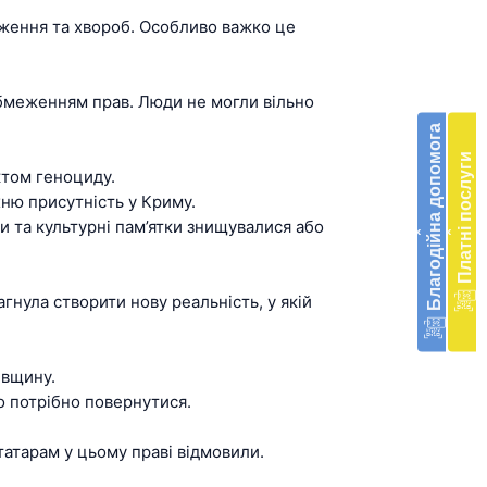
п
аження та хвороб. Особливо важко це
п
Бла
в
п
доп
 обмеженням прав. Люди не могли вільно
е
Підт
Благодійна допомога
м
діяль
д
Платні послуги
ктом геноциду.
екстр
м
хню присутність у Криму.
меди
К
ви та культурні пам’ятки знищувалися або
допо
‹
‹
в
Украї
гнула створити нову реальність, у якій
благ
допо
Врят
івщину.
біль
Q
во потрібно повернутися.
житт
к
разо
д
атарам у цьому праві відмовили.
До
ш