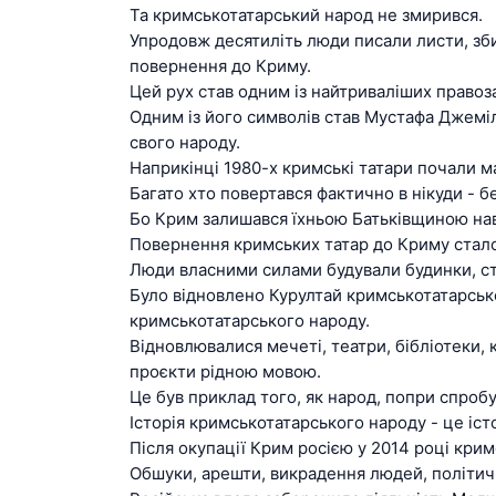
Та кримськотатарський народ не змирився.
Упродовж десятиліть люди писали листи, зби
повернення до Криму.
Цей рух став одним із найтриваліших правоз
Одним із його символів став Мустафа Джеміл
свого народу.
Наприкінці 1980-х кримські татари почали м
Багато хто повертався фактично в нікуди - б
Бо Крим залишався їхньою Батьківщиною наві
Повернення кримських татар до Криму стало
Люди власними силами будували будинки, ст
Було відновлено Курултай кримськотатарськ
кримськотатарського народу.
Відновлювалися мечеті, театри, бібліотеки, 
проєкти рідною мовою.
Це був приклад того, як народ, попри спробу
Історія кримськотатарського народу - це істор
Після окупації Крим росією у 2014 році кри
Обшуки, арешти, викрадення людей, політич