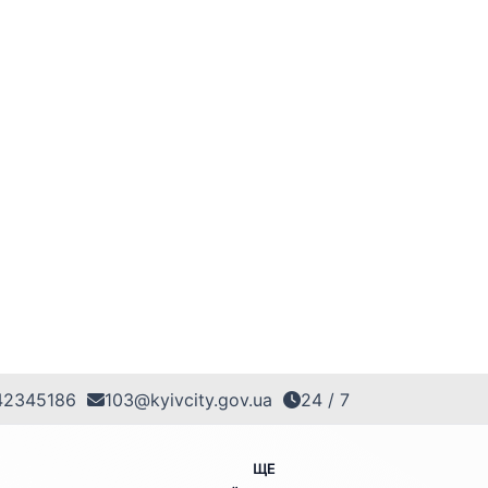
42345186
103@kyivcity.gov.ua
24 / 7
ЩЕ