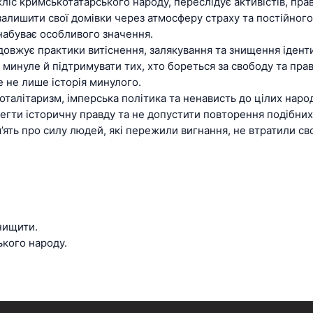
іс кримськотатарського народу, переслідує активістів, прав
залишити свої домівки через атмосферу страху та постійного
набуває особливого значення.
довжує практики витіснення, залякування та знищення ідент
минуле й підтримувати тих, хто бореться за свободу та прав
 не лише історія минулого.
оталітаризм, імперська політика та ненависть до цілих народ
регти історичну правду та не допустити повторення подібних
’ять про силу людей, які пережили вигнання, не втратили сво
нищити.
кого народу.