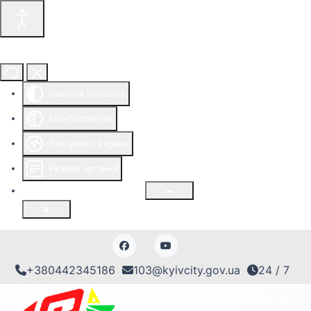
Інструменти доступності
Інверсія кольорів
Монохромний
Зчитувач з екрана
Режим читання
Розмір шрифту
100
%
+380442345186
103@kyivcity.gov.ua
24 / 7