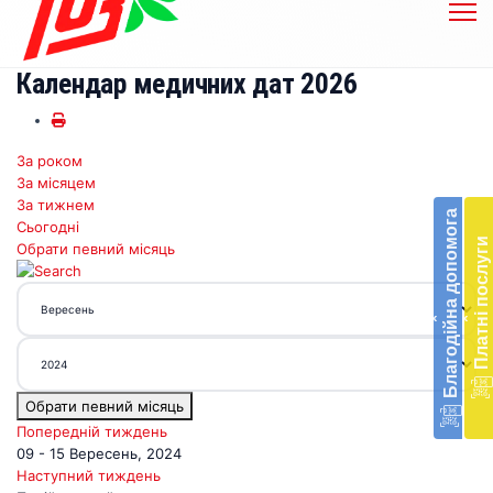
Календар медичних дат 2026
За роком
Бл
За місяцем
до
За тижнем
Благодійна допомога
Сьогодні
Підт
Платні послуги
Обрати певний місяць
діял
екст
меди
‹
‹
доп
в
Укра
благ
Обрати певний місяць
доп
Вря
Попередній тиждень
біл
09 - 15 Вересень, 2024
житт
Наступний тиждень