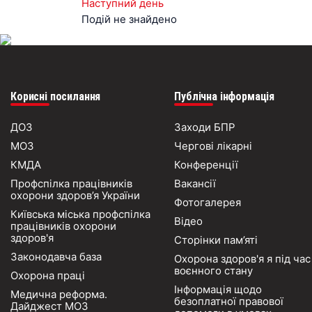
Наступний день
Подій не знайдено
Корисні посилання
Публічна інформація
ДОЗ
Заходи БПР
МОЗ
Чергові лікарні
КМДА
Конференції
Профспілка працівників
Вакансії
охорони здоров’я України
Фотогалерея
Київська міська профспілка
Відео
працівників охорони
здоров'я
Сторінки пам’яті
Законодавча база
Охорона здоров'я я під час
воєнного стану
Охорона праці
Інформація щодо
Медична реформа.
безоплатної правової
Дайджест МОЗ