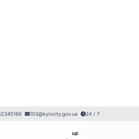
42345186
103@kyivcity.gov.ua
24 / 7
ЩЕ