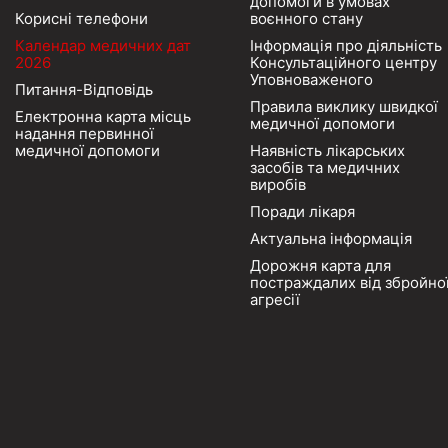
допомоги в умовах
Корисні телефони
воєнного стану
Календар медичних дат
Інформація про діяльність
2026
Консультаційного центру
Уповноваженого
Питання-Відповідь
Правила виклику швидкої
Електронна карта місць
медичної допомоги
надання первинної
медичної допомоги
Наявність лікарських
засобів та медичних
виробів
Поради лікаря
Актуальна інформація
Дорожня карта для
постраждалих від збройно
агресії