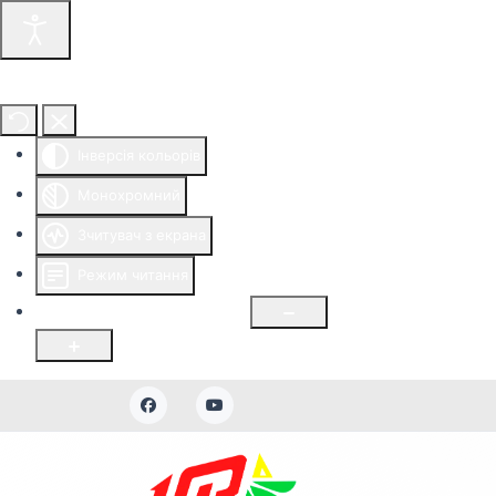
Інструменти доступності
Інверсія кольорів
Монохромний
Зчитувач з екрана
Режим читання
Розмір шрифту
100
%