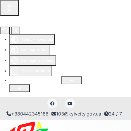
Інструменти доступності
Інверсія кольорів
Монохромний
Зчитувач з екрана
Режим читання
Розмір шрифту
100
%
+380442345186
103@kyivcity.gov.ua
24 / 7