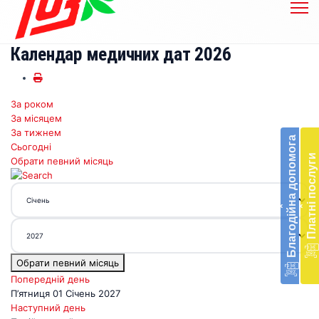
Календар медичних дат 2026
За роком
Бл
За місяцем
до
За тижнем
Благодійна допомога
Сьогодні
Підт
Платні послуги
Обрати певний місяць
діял
екст
меди
‹
‹
доп
в
Укра
благ
Обрати певний місяць
доп
Вря
Попередній день
біл
П’ятниця 01 Січень 2027
житт
Наступний день