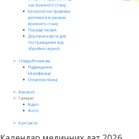
Вря
час воєнного стану
біл
Безоплатна правова
житт
допомога в умовах
раз
воєнного стану
Поради лікаря
Дорожня карта для
постраждалих від
збройної агресії
Співробітникам
Підвищення
кваліфікації
Охорона праці
Вакансії
Галереї
Відео
Фото
Контакти
Календар медичних дат 2026