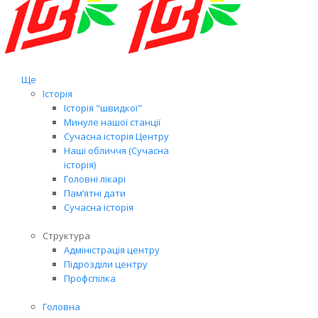
Ще
Історія
Історія "швидкої"
Минуле нашої станції
Сучасна історія Центру
Наші обличчя (Сучасна
історія)
Головні лікарі
Пам’ятні дати
Сучасна історія
Структура
Адміністрація центру
Підрозділи центру
Профспілка
Головна