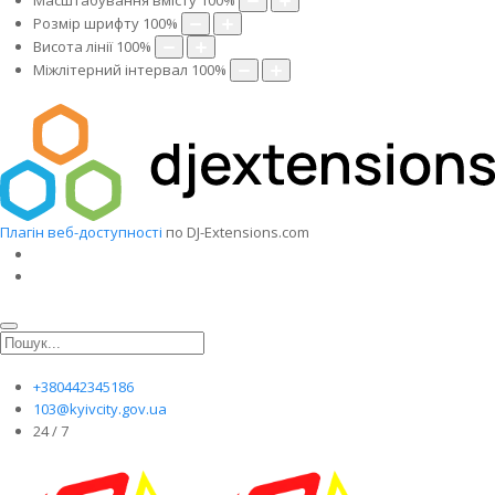
Масштабування вмісту
100
%
Розмір шрифту
100
%
Висота лінії
100
%
Міжлітерний інтервал
100
%
Плагін веб-доступності
по DJ-Extensions.com
+380442345186
103@kyivcity.gov.ua
24 / 7