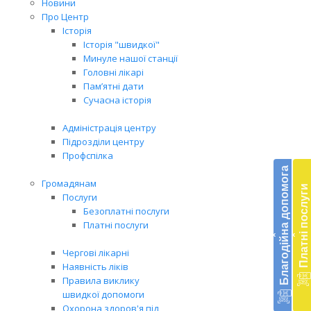
Новини
Про Центр
Історія
Історія "швидкої"
Минуле нашої станції
Головні лікарі
Пам’ятні дати
Сучасна історія
Адміністрація центру
Підрозділи центру
Бл
Профспілка
до
Благодійна допомога
Громадянам
Платні послуги
Підт
Послуги
діял
Безоплатні послуги
екст
Платні послуги
‹
‹
меди
доп
Чергові лікарні
в
Наявність ліків
Укра
Правила виклику
благ
швидкої допомоги
доп
Охорона здоров'я під