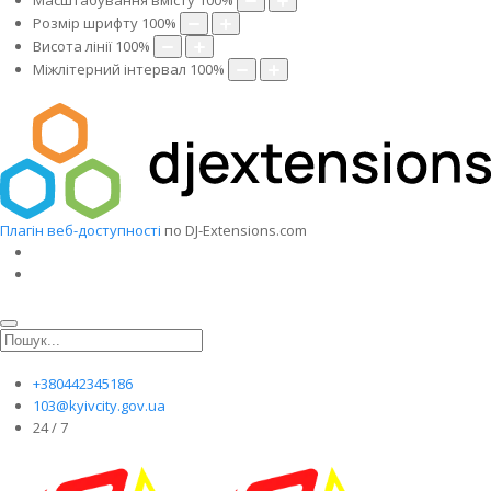
Масштабування вмісту
100
%
Розмір шрифту
100
%
Висота лінії
100
%
Міжлітерний інтервал
100
%
Плагін веб-доступності
по DJ-Extensions.com
+380442345186
103@kyivcity.gov.ua
24 / 7