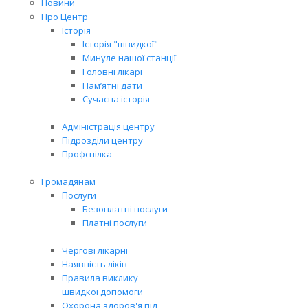
Новини
Про Центр
Історія
Історія "швидкої"
Минуле нашої станції
Головні лікарі
Пам’ятні дати
Сучасна історія
Адміністрація центру
Підрозділи центру
Профспілка
Громадянам
Послуги
Безоплатні послуги
Платні послуги
Чергові лікарні
Наявність ліків
Правила виклику
швидкої допомоги
Охорона здоров'я під