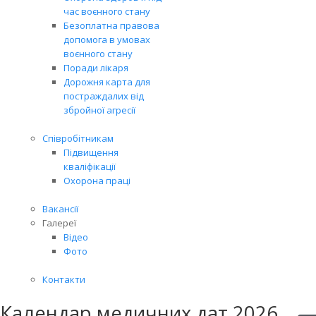
час воєнного стану
Безоплатна правова
допомога в умовах
воєнного стану
Поради лікаря
Дорожня карта для
постраждалих від
збройної агресії
Співробітникам
Підвищення
кваліфікації
Охорона праці
Вакансії
Галереї
Відео
Фото
Контакти
Календар медичних дат 2026