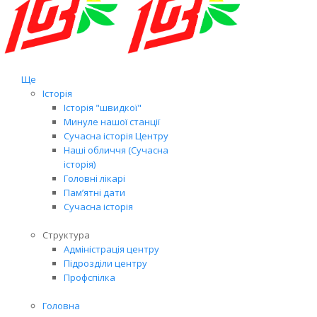
Ще
Історія
Історія "швидкої"
Минуле нашої станції
Сучасна історія Центру
Наші обличчя (Сучасна
історія)
Головні лікарі
Пам’ятні дати
Сучасна історія
Структура
Адміністрація центру
Підрозділи центру
Профспілка
Головна