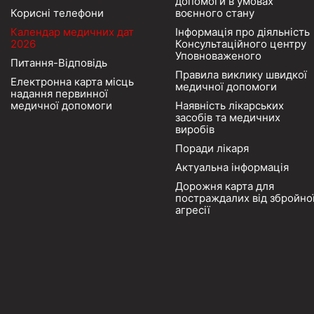
допомоги в умовах
Корисні телефони
воєнного стану
Календар медичних дат
Інформація про діяльність
2026
Консультаційного центру
Уповноваженого
Питання-Відповідь
Правила виклику швидкої
Електронна карта місць
медичної допомоги
надання первинної
медичної допомоги
Наявність лікарських
засобів та медичних
виробів
Поради лікаря
Актуальна інформація
Дорожня карта для
постраждалих від збройно
агресії