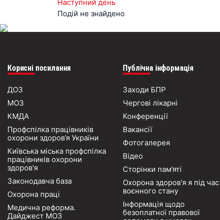
Наступний день
Подій не знайдено
Корисні посилання
Публічна інформація
ДОЗ
Заходи БПР
МОЗ
Чергові лікарні
КМДА
Конференції
Профспілка працівників
Вакансії
охорони здоров’я України
Фотогалерея
Київська міська профспілка
Відео
працівників охорони
здоров'я
Сторінки пам’яті
Законодавча база
Охорона здоров'я я під час
воєнного стану
Охорона праці
Інформація щодо
Медична реформа.
безоплатної правової
Дайджест МОЗ