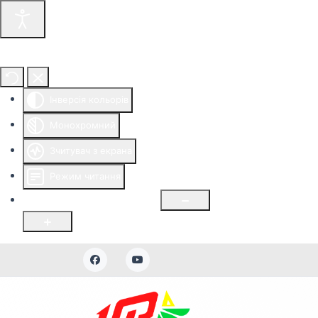
Інструменти доступності
Інверсія кольорів
Монохромний
Зчитувач з екрана
Режим читання
Розмір шрифту
100
%