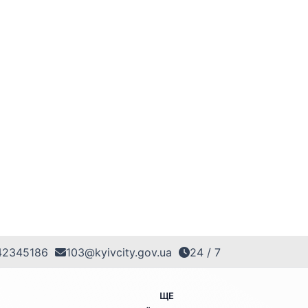
42345186
103@kyivcity.gov.ua
24 / 7
ЩЕ