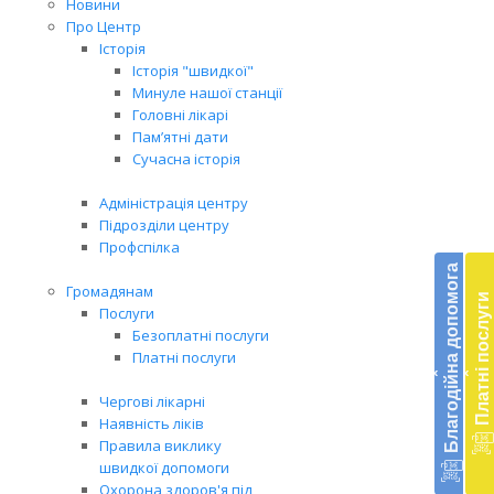
Новини
Про Центр
Історія
Історія "швидкої"
Минуле нашої станції
Головні лікарі
Пам’ятні дати
Сучасна історія
Адміністрація центру
Підрозділи центру
Бл
Профспілка
до
Благодійна допомога
Громадянам
Платні послуги
Підт
Послуги
діял
Безоплатні послуги
екст
Платні послуги
‹
‹
меди
доп
Чергові лікарні
в
Наявність ліків
Укра
Правила виклику
благ
швидкої допомоги
доп
Охорона здоров'я під