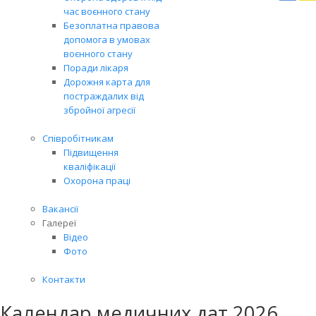
Вря
час воєнного стану
біл
Безоплатна правова
житт
допомога в умовах
раз
воєнного стану
Поради лікаря
Дорожня карта для
постраждалих від
збройної агресії
Співробітникам
Підвищення
кваліфікації
Охорона праці
Вакансії
Галереї
Відео
Фото
Контакти
Календар медичних дат 2026