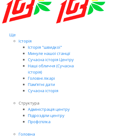
Ще
Історія
Історія "швидкої"
Минуле нашої станції
Сучасна історія Центру
Наші обличчя (Сучасна
історія)
Головні лікарі
Пам’ятні дати
Сучасна історія
Структура
Адміністрація центру
Підрозділи центру
Профспілка
Головна