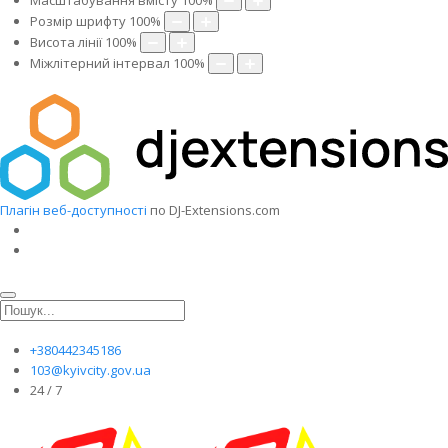
Масштабування вмісту
100
%
Розмір шрифту
100
%
Висота лінії
100
%
Міжлітерний інтервал
100
%
Плагін веб-доступності
по DJ-Extensions.com
+380442345186
103@kyivcity.gov.ua
24 / 7