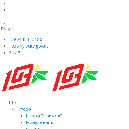
+380442345186
103@kyivcity.gov.ua
24 / 7
Ще
Історія
Історія "швидкої"
Минуле нашої
станції