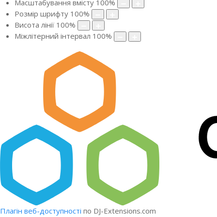
Масштабування вмісту
100
%
Розмір шрифту
100
%
Висота лінії
100
%
Міжлітерний інтервал
100
%
Плагін веб-доступності
по DJ-Extensions.com