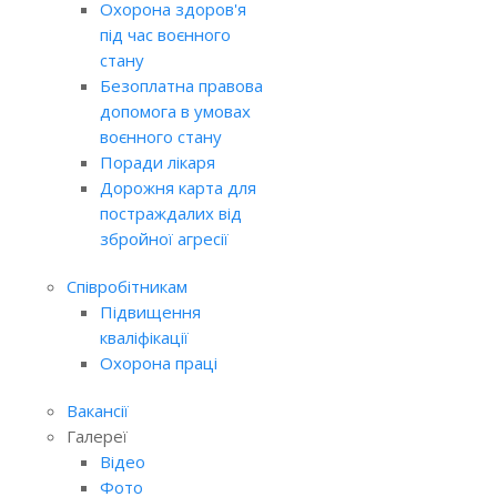
Охорона здоров'я
під час воєнного
стану
Безоплатна правова
допомога в умовах
воєнного стану
Поради лікаря
Дорожня карта для
постраждалих від
збройної агресії
Співробітникам
Підвищення
кваліфікації
Охорона праці
Вакансії
Галереї
Відео
Фото