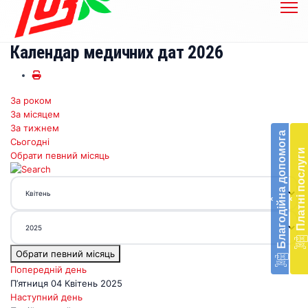
Календар медичних дат 2026
За роком
Бл
За місяцем
до
За тижнем
Благодійна допомога
Сьогодні
Підт
Платні послуги
Обрати певний місяць
діял
екст
меди
‹
‹
доп
в
Укра
благ
Обрати певний місяць
доп
Вря
Попередній день
біл
П’ятниця 04 Квітень 2025
житт
Наступний день