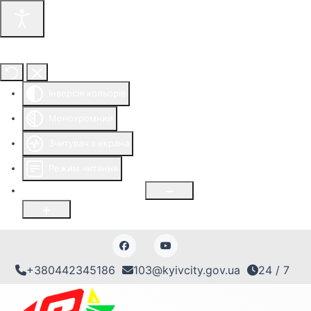
Інструменти доступності
Інверсія кольорів
Монохромний
Зчитувач з екрана
Режим читання
Розмір шрифту
100
%
+380442345186
103@kyivcity.gov.ua
24 / 7