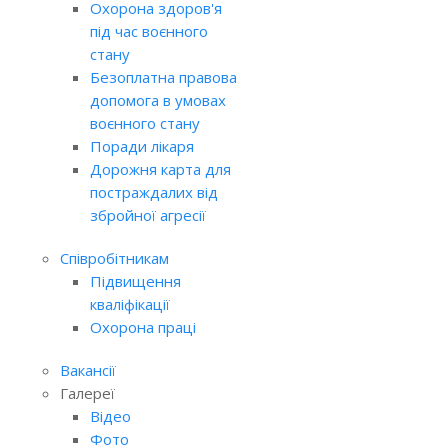
Охорона здоров'я
під час воєнного
стану
Безоплатна правова
допомога в умовах
воєнного стану
Поради лікаря
Дорожня карта для
постраждалих від
збройної агресії
Співробітникам
Підвищення
кваліфікації
Охорона праці
Вакансії
Галереї
Відео
Фото