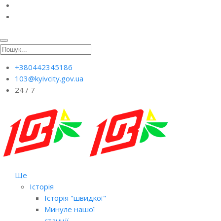
+380442345186
103@kyivcity.gov.ua
24 / 7
Ще
Історія
Історія "швидкої"
Минуле нашої
станції