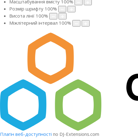
Масштабування вмісту
100
%
Розмір шрифту
100
%
Висота лінії
100
%
Міжлітерний інтервал
100
%
Плагін веб-доступності
по DJ-Extensions.com