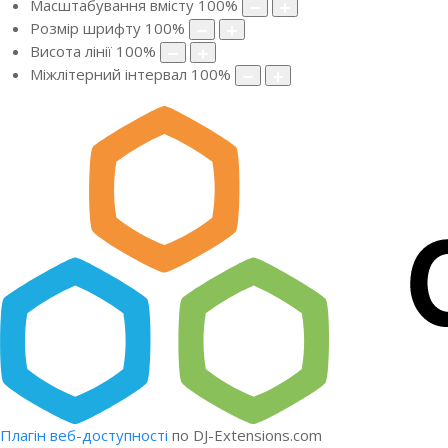
Масштабування вмісту
100
%
Розмір шрифту
100
%
Висота лінії
100
%
Міжлітерний інтервал
100
%
Плагін веб-доступності
по DJ-Extensions.com