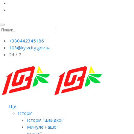
+380442345186
103@kyivcity.gov.ua
24 / 7
Ще
Історія
Історія "швидкої"
Минуле нашої
станції