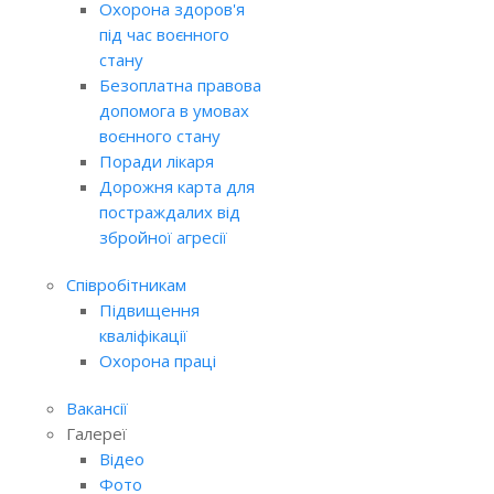
Охорона здоров'я
під час воєнного
стану
Безоплатна правова
допомога в умовах
воєнного стану
Поради лікаря
Дорожня карта для
постраждалих від
збройної агресії
Співробітникам
Підвищення
кваліфікації
Охорона праці
Вакансії
Галереї
Відео
Фото