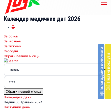
Календар медичних дат 2026
За роком
Бл
За місяцем
до
За тижнем
Благодійна допомога
Сьогодні
Підт
Платні послуги
Обрати певний місяць
діял
екст
меди
‹
‹
доп
в
Укра
благ
Обрати певний місяць
доп
Вря
Попередній день
біл
Неділя 05 Травень 2024
житт
Наступний день