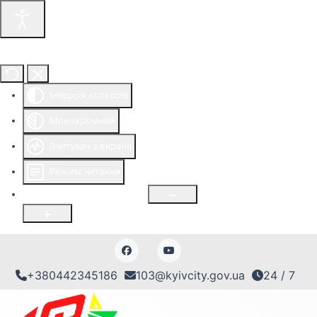
Інструменти доступності
Інверсія кольорів
Монохромний
Зчитувач з екрана
Режим читання
Розмір шрифту
100
%
+380442345186
103@kyivcity.gov.ua
24 / 7