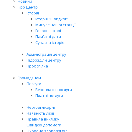
Новини
Про Центр
Історія
Історія "швидкої"
Минуле нашої станції
Головні лікарі
Пам’ятні дати
Сучасна історія
Адміністрація центру
Підрозділи центру
Профспілка
Громадянам
Послуги
Безоплатні послуги
Платні послуги
Чергові лікарні
Наявність ліків
Правила виклику
швидкої допомоги
Охорона здоров'я під