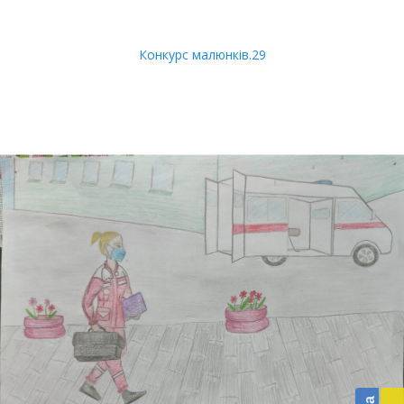
Конкурс малюнків.29
Бл
до