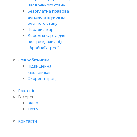
час воєнного стану
Безоплатна правова
допомога в умовах
воєнного стану
Поради лікаря
Дорожня карта для
постраждалих від
збройної агресії
Співробітникам
Підвищення
кваліфікації
Охорона праці
Вакансії
Галереї
Відео
Фото
Контакти