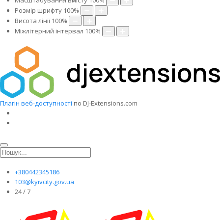
Масштабування вмісту
100
%
Розмір шрифту
100
%
Висота лінії
100
%
Міжлітерний інтервал
100
%
Плагін веб-доступності
по DJ-Extensions.com
+380442345186
103@kyivcity.gov.ua
24 / 7