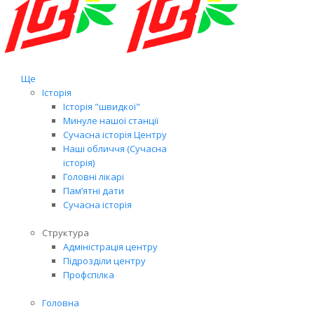
Ще
Історія
Історія "швидкої"
Минуле нашої станції
Сучасна історія Центру
Наші обличчя (Сучасна
історія)
Головні лікарі
Пам’ятні дати
Сучасна історія
Структура
Адміністрація центру
Підрозділи центру
Профспілка
Головна