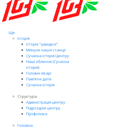
Ще
Історія
Історія "швидкої"
Минуле нашої станції
Сучасна історія Центру
Наші обличчя (Сучасна
історія)
Головні лікарі
Пам’ятні дати
Сучасна історія
Структура
Адміністрація центру
Підрозділи центру
Профспілка
Головна