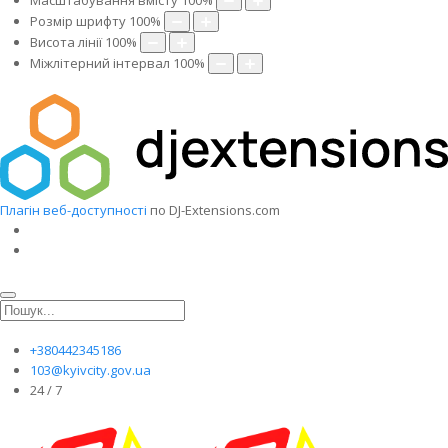
Масштабування вмісту
100
%
Розмір шрифту
100
%
Висота лінії
100
%
Міжлітерний інтервал
100
%
Плагін веб-доступності
по DJ-Extensions.com
+380442345186
103@kyivcity.gov.ua
24 / 7