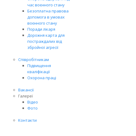
час воєнного стану
Безоплатна правова
допомога в умовах
воєнного стану
Поради лікаря
Дорожня карта для
постраждалих від
збройної агресії
Співробітникам
Підвищення
кваліфікації
Охорона праці
Вакансії
Галереї
Відео
Фото
Контакти