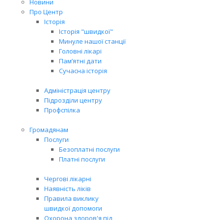
Новини
Про Центр
Історія
Історія "швидкої"
Минуле нашої станції
Головні лікарі
Пам’ятні дати
Сучасна історія
Адміністрація центру
Підрозділи центру
Профспілка
Громадянам
Послуги
Безоплатні послуги
Платні послуги
Чергові лікарні
Наявність ліків
Правила виклику
швидкої допомоги
Охорона здоров'я під