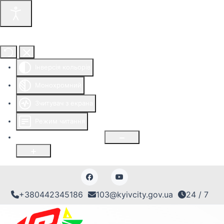
Інструменти доступності
Інверсія кольорів
Монохромний
Зчитувач з екрана
Режим читання
Розмір шрифту
100
%
+380442345186
103@kyivcity.gov.ua
24 / 7