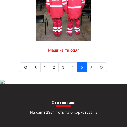
Машина та одяг
1
2
3
4
5
Статистика
На сайті 2361 гість та 0 користувачів