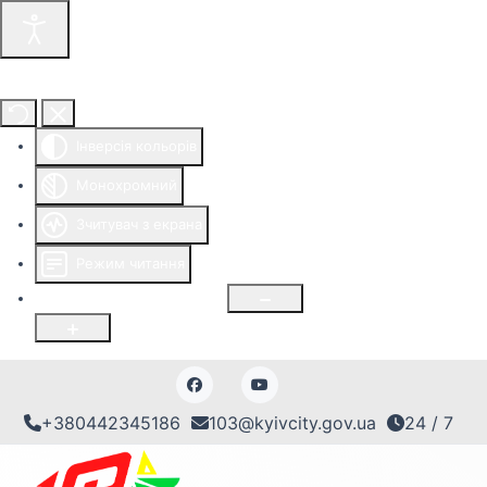
Інструменти доступності
Інверсія кольорів
Монохромний
Зчитувач з екрана
Режим читання
Розмір шрифту
100
%
+380442345186
103@kyivcity.gov.ua
24 / 7