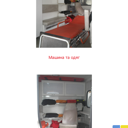
Машина та одяг
Бл
до