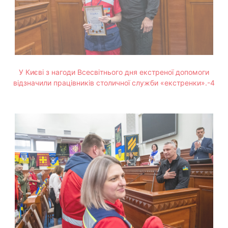
У Києві з нагоди Всесвітнього дня екстреної допомоги
відзначили працівників столичної служби «екстренки».-4