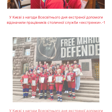
У Києві з нагоди Всесвітнього дня екстреної допомоги
відзначили працівників столичної служби «екстренки».-1
У Києві з нагоди Всесвітнього дня екстреної допомоги