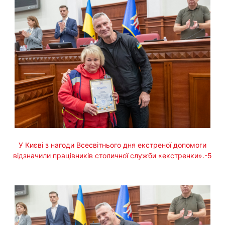
У Києві з нагоди Всесвітнього дня екстреної допомоги
відзначили працівників столичної служби «екстренки».-5