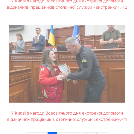
У Києві з нагоди Всесвітнього дня екстреної допомоги
відзначили працівників столичної служби «екстренки».-12
У Києві з нагоди Всесвітнього дня екстреної допомоги
відзначили працівників столичної служби «екстренки».-11