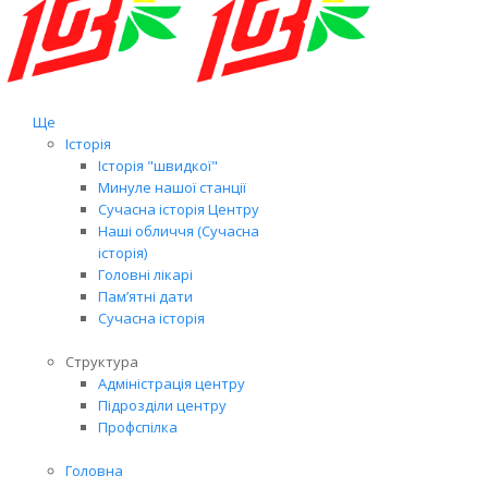
Ще
Історія
Історія "швидкої"
Минуле нашої станції
Сучасна історія Центру
Наші обличчя (Сучасна
історія)
Головні лікарі
Пам’ятні дати
Сучасна історія
Структура
Адміністрація центру
Підрозділи центру
Профспілка
Головна