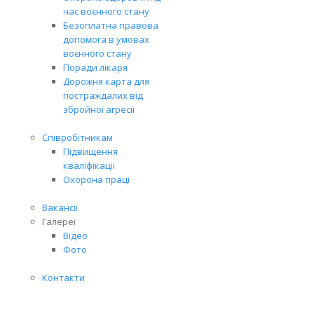
час воєнного стану
Безоплатна правова
допомога в умовах
воєнного стану
Поради лікаря
Дорожня карта для
постраждалих від
збройної агресії
Співробітникам
Підвищення
кваліфікації
Охорона праці
Вакансії
Галереї
Відео
Фото
Контакти