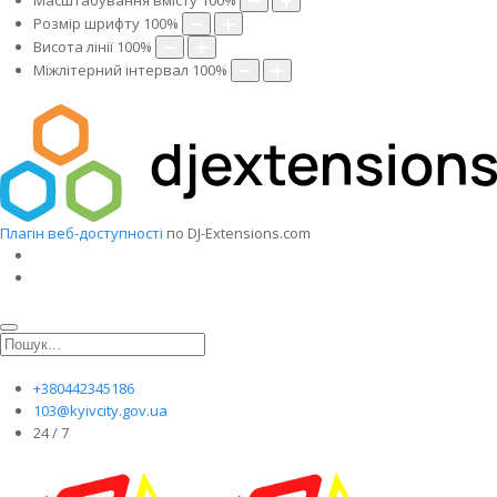
Масштабування вмісту
100
%
Розмір шрифту
100
%
Висота лінії
100
%
Міжлітерний інтервал
100
%
Плагін веб-доступності
по DJ-Extensions.com
+380442345186
103@kyivcity.gov.ua
24 / 7