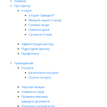
Новини
Про Центр
Історія
Історія "швидкої"
Минуле нашої станції
Головні лікарі
Пам’ятні дати
Сучасна історія
Адміністрація центру
Підрозділи центру
Профспілка
Громадянам
Послуги
Безоплатні послуги
Платні послуги
Чергові лікарні
Наявність ліків
Правила виклику
швидкої допомоги
Охорона здоров'я під