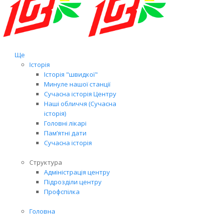
Ще
Історія
Історія "швидкої"
Минуле нашої станції
Сучасна історія Центру
Наші обличчя (Сучасна
історія)
Головні лікарі
Пам’ятні дати
Сучасна історія
Структура
Адміністрація центру
Підрозділи центру
Профспілка
Головна