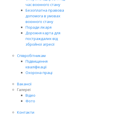
час воєнного стану
Безоплатна правова
допомога в умовах
воєнного стану
Поради лікаря
Дорожня карта для
постраждалих від
збройної агресії
Співробітникам
Підвищення
кваліфікації
Охорона праці
Вакансії
Галереї
Відео
Фото
Контакти