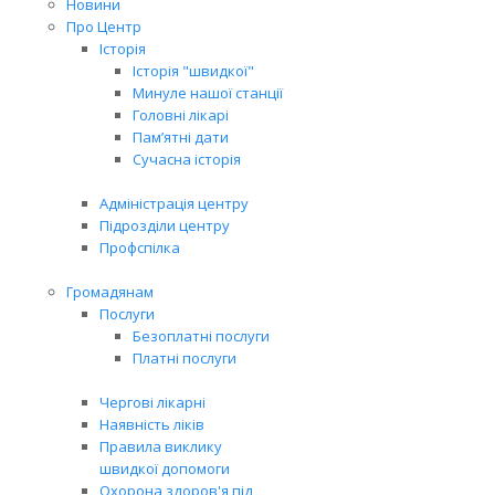
Новини
Про Центр
Історія
Історія "швидкої"
Минуле нашої станції
Головні лікарі
Пам’ятні дати
Сучасна історія
Адміністрація центру
Підрозділи центру
Профспілка
Громадянам
Послуги
Безоплатні послуги
Платні послуги
Чергові лікарні
Наявність ліків
Правила виклику
швидкої допомоги
Охорона здоров'я під