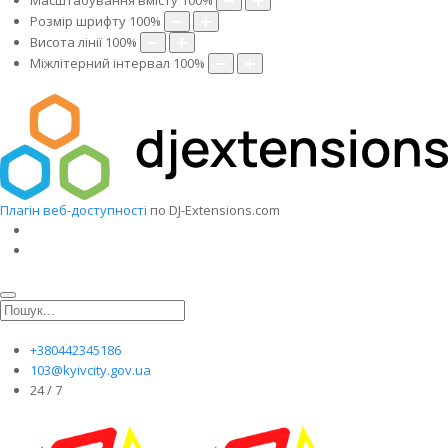
Масштабування вмісту
100
%
Розмір шрифту
100
%
Висота лінії
100
%
Міжлітерний інтервал
100
%
Плагін веб-доступності
по DJ-Extensions.com
+380442345186
103@kyivcity.gov.ua
24 / 7