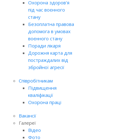
Охорона здоров'я
під час воєнного
стану
Безоплатна правова
допомога в умовах
воєнного стану
Поради лікаря
Дорожня карта для
постраждалих від
збройної агресії
Співробітникам
Підвищення
кваліфікації
Охорона праці
Вакансії
Галереї
Відео
Фото