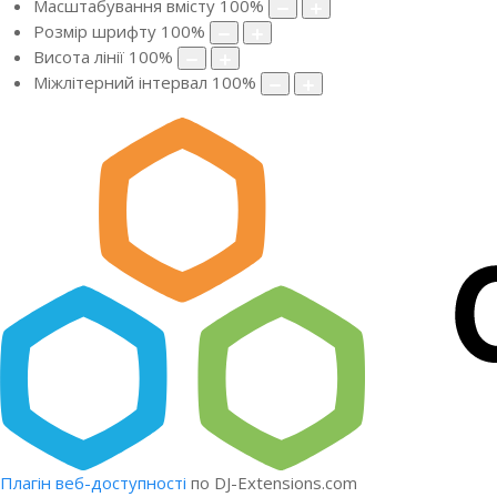
Масштабування вмісту
100
%
Розмір шрифту
100
%
Висота лінії
100
%
Міжлітерний інтервал
100
%
Плагін веб-доступності
по DJ-Extensions.com