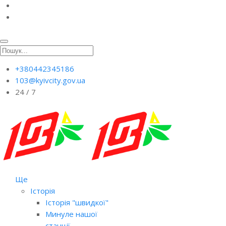
+380442345186
103@kyivcity.gov.ua
24 / 7
Ще
Історія
Історія "швидкої"
Минуле нашої
станції