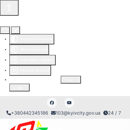
Інструменти доступності
Інверсія кольорів
Монохромний
Зчитувач з екрана
Режим читання
Розмір шрифту
100
%
+380442345186
103@kyivcity.gov.ua
24 / 7